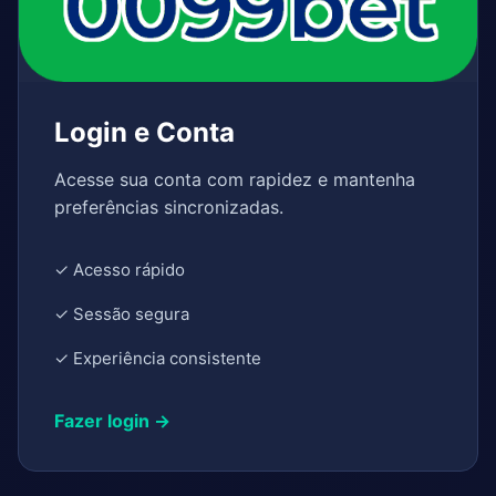
Login e Conta
Acesse sua conta com rapidez e mantenha
preferências sincronizadas.
✓ Acesso rápido
✓ Sessão segura
✓ Experiência consistente
Fazer login →