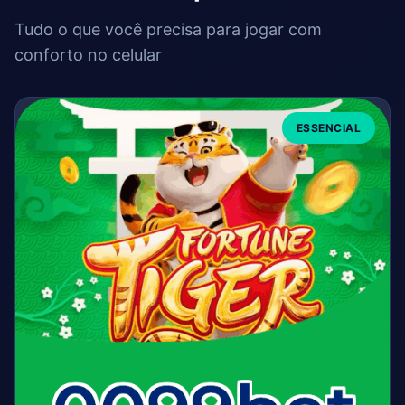
Tudo o que você precisa para jogar com
conforto no celular
ESSENCIAL