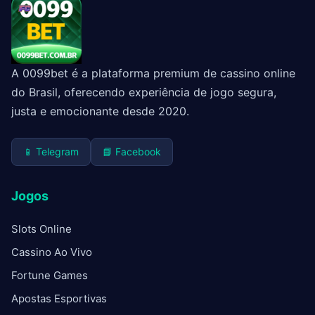
A 0099bet é a plataforma premium de cassino online
do Brasil, oferecendo experiência de jogo segura,
justa e emocionante desde 2020.
📱 Telegram
📘 Facebook
Jogos
Slots Online
Cassino Ao Vivo
Fortune Games
Apostas Esportivas