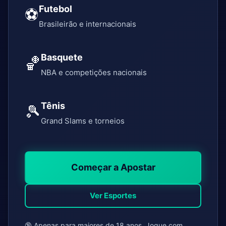
Futebol
⚽
Brasileirão e internacionais
Basquete
🏀
NBA e competições nacionais
Tênis
🎾
Grand Slams e torneios
Começar a Apostar
Ver Esportes
🔞 Apenas para maiores de 18 anos. Jogue com