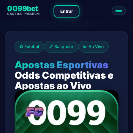
0099bet
Entrar
CASSINO PREMIUM
⚽ Futebol
🏀 Basquete
📊 Ao Vivo
Apostas Esportivas
Odds Competitivas e
Apostas ao Vivo