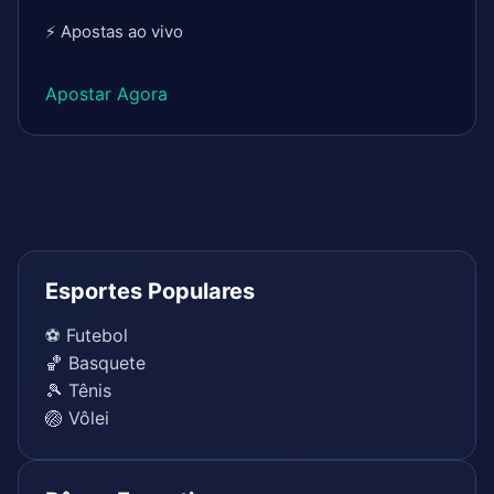
⚡ Apostas ao vivo
Apostar Agora
Esportes Populares
⚽ Futebol
🏀 Basquete
🎾 Tênis
🏐 Vôlei