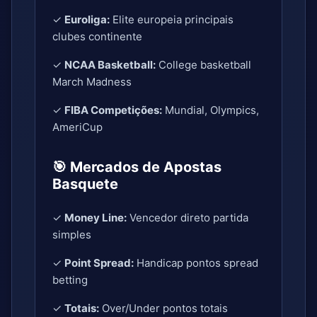
✓
Euroliga:
Elite europeia principais
clubes continente
✓
NCAA Basketball:
College basketball
March Madness
✓
FIBA Competições:
Mundial, Olympics,
AmeriCup
🎯 Mercados de Apostas
Basquete
✓
Money Line:
Vencedor direto partida
simples
✓
Point Spread:
Handicap pontos spread
betting
✓
Totais:
Over/Under pontos totais