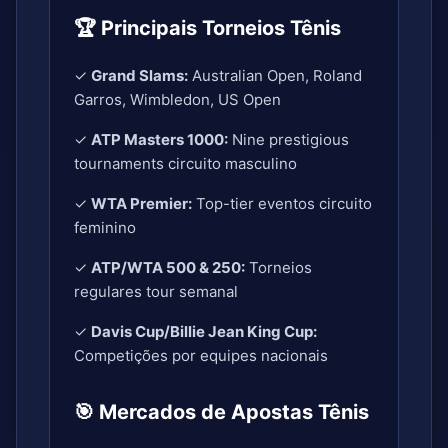
🏆 Principais Torneios Tênis
✓
Grand Slams:
Australian Open, Roland
Garros, Wimbledon, US Open
✓
ATP Masters 1000:
Nine prestigious
tournaments circuito masculino
✓
WTA Premier:
Top-tier eventos circuito
feminino
✓
ATP/WTA 500 & 250:
Torneios
regulares tour semanal
✓
Davis Cup/Billie Jean King Cup:
Competições por equipes nacionais
🎯 Mercados de Apostas Tênis