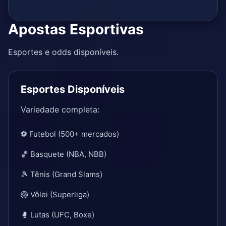
Apostas Esportivas
Esportes e odds disponíveis.
Esportes Disponíveis
Variedade completa:
⚽ Futebol (500+ mercados)
🏀 Basquete (NBA, NBB)
🎾 Tênis (Grand Slams)
🏐 Vôlei (Superliga)
🥊 Lutas (UFC, Boxe)