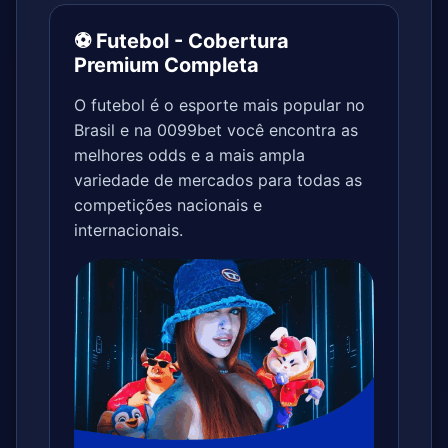
⚽ Futebol - Cobertura
Premium Completa
O futebol é o esporte mais popular no
Brasil e na 0099bet você encontra as
melhores odds e a mais ampla
variedade de mercados para todas as
competições nacionais e
internacionais.