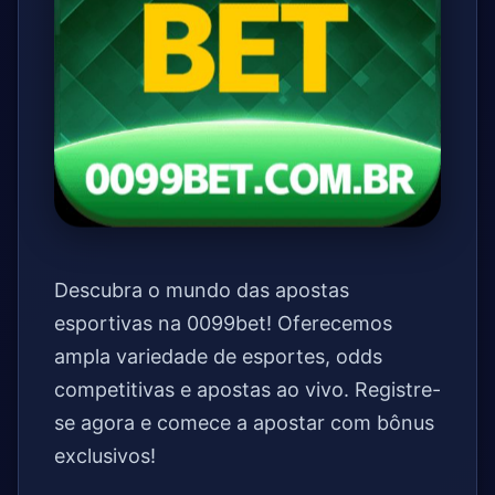
Descubra o mundo das apostas
esportivas na 0099bet! Oferecemos
ampla variedade de esportes, odds
competitivas e apostas ao vivo. Registre-
se agora e comece a apostar com bônus
exclusivos!