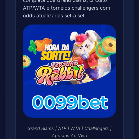
ATP/WTA e torneios challengers com
odds atualizadas set a set.
Grand Slams | ATP | WTA | Challengers |
Apostas Ao Vivo