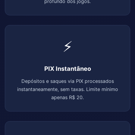
profundo dos jogos.
⚡
PIX Instantâneo
Depósitos e saques via PIX processados
instantaneamente, sem taxas. Limite mínimo
apenas R$ 20.