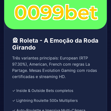
🎡 Roleta - A Emoção da Roda
Girando
Três variantes principais: European (RTP
97.30%), American, French com regras La
Partage. Mesas Evolution Gaming com rodas
certificadas e streaming HD.
✓ Inside & Outside Bets completos
✓ Lightning Roulette 500x Multipliers
✓ Auto-Roulette e Imersiva Multi-Câmera