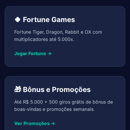
🍀 Fortune Games
Fortune Tiger, Dragon, Rabbit e OX com
multiplicadores até 5.000x.
Jogar Fortune →
🎁 Bônus e Promoções
Até R$ 5.000 + 500 giros grátis de bônus de
boas-vindas e promoções semanais.
Ver Promoções →