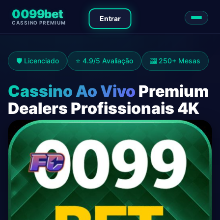
0099bet
Entrar
CASSINO PREMIUM
🛡️ Licenciado
⭐ 4.9/5 Avaliação
🎰 250+ Mesas
Cassino Ao Vivo
Premium
Dealers Profissionais 4K