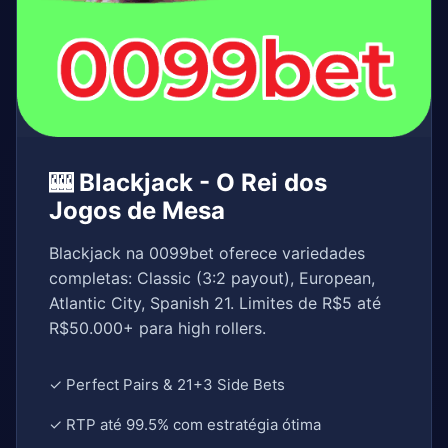
🎰 Blackjack - O Rei dos
Jogos de Mesa
Blackjack na 0099bet oferece variedades
completas: Classic (3:2 payout), European,
Atlantic City, Spanish 21. Limites de R$5 até
R$50.000+ para high rollers.
✓ Perfect Pairs & 21+3 Side Bets
✓ RTP até 99.5% com estratégia ótima