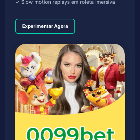
✓ Slow motion replays em roleta imersiva
Experimentar Agora