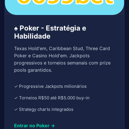
♠️ Poker - Estratégia e
Habilidade
Texas Hold'em, Caribbean Stud, Three Card
Poker e Casino Hold'em. Jackpots
progressivos e torneios semanais com prize
pools garantidos.
✓ Progressive Jackpots milionários
✓ Torneios R$50 até R$5.000 buy-in
✓ Strategy charts integrados
Entrar no Poker →